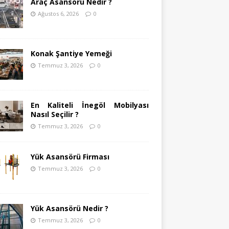
Araç Asansörü Nedir ?
Ağustos 6, 2026
0
Konak Şantiye Yemeği
Temmuz 3, 2026
0
En Kaliteli İnegöl Mobilyası
Nasıl Seçilir ?
Temmuz 3, 2026
0
Yük Asansörü Firması
Temmuz 3, 2026
0
Yük Asansörü Nedir ?
Temmuz 3, 2026
0