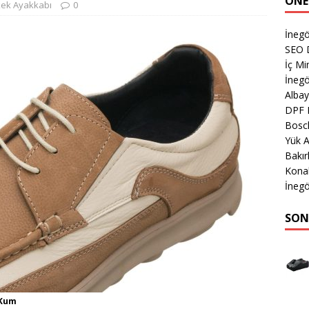
ÖNE
kek Ayakkabı
0
İnegö
SEO 
İç M
İnegö
Albay
DPF 
Bosch
Yük A
Bakır
Kona
İnegö
SON
 Kum