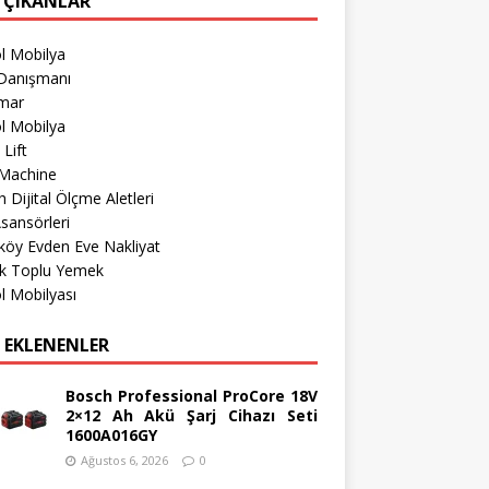
 ÇIKANLAR
l Mobilya
Danışmanı
imar
l Mobilya
 Lift
Machine
 Dijital Ölçme Aletleri
sansörleri
köy Evden Eve Nakliyat
k Toplu Yemek
l Mobilyası
 EKLENENLER
Bosch Professional ProCore 18V
2×12 Ah Akü Şarj Cihazı Seti
1600A016GY
Ağustos 6, 2026
0