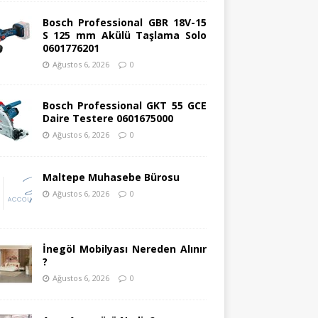
Bosch Professional GBR 18V-15
S 125 mm Akülü Taşlama Solo
0601776201
Ağustos 6, 2026
0
Bosch Professional GKT 55 GCE
Daire Testere 0601675000
Ağustos 6, 2026
0
Maltepe Muhasebe Bürosu
Ağustos 6, 2026
0
İnegöl Mobilyası Nereden Alınır
?
Ağustos 6, 2026
0