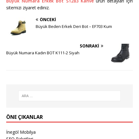
Büyük Numara Erkek Bot S1283 Kahve
ürün detayları için
sitemizi ziyaret ediniz.
ÖNCEKI
Büyük Beden Erkek Deri Bot – EF703 Kum
SONRAKI
Büyük Numara Kadın BOT K111-2 Siyah
ÖNE ÇIKANLAR
İnegöl Mobilya
SEO Paketleri