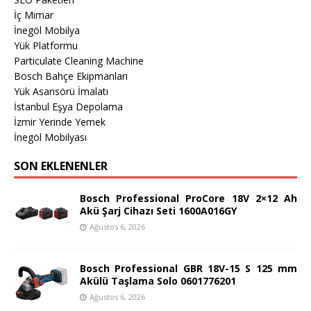
İç Mimar
İnegöl Mobilya
Yük Platformu
Particulate Cleaning Machine
Bosch Bahçe Ekipmanları
Yük Asansörü İmalatı
İstanbul Eşya Depolama
İzmir Yerinde Yemek
İnegöl Mobilyası
SON EKLENENLER
Bosch Professional ProCore 18V 2×12 Ah
Akü Şarj Cihazı Seti 1600A016GY
Ağustos 6, 2026
Bosch Professional GBR 18V-15 S 125 mm
Akülü Taşlama Solo 0601776201
Ağustos 6, 2026