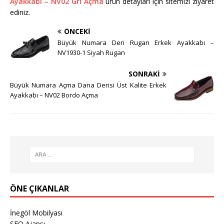
Ayakkabı – NV02 Gri Açma
ürün detayları için sitemizi ziyaret
ediniz.
ÖNCEKI
Büyük Numara Deri Rugan Erkek Ayakkabı –
NV1930-1 Siyah Rugan
SONRAKI
Büyük Numara Açma Dana Derisi Üst Kalite Erkek
Ayakkabı – NV02 Bordo Açma
ÖNE ÇIKANLAR
İnegöl Mobilyası
SEO Ajansı