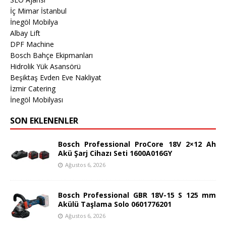
İç Mimar İstanbul
İnegöl Mobilya
Albay Lift
DPF Machine
Bosch Bahçe Ekipmanları
Hidrolik Yük Asansörü
Beşiktaş Evden Eve Nakliyat
İzmir Catering
İnegöl Mobilyası
SON EKLENENLER
Bosch Professional ProCore 18V 2×12 Ah
Akü Şarj Cihazı Seti 1600A016GY
Ağustos 6, 2026
Bosch Professional GBR 18V-15 S 125 mm
Akülü Taşlama Solo 0601776201
Ağustos 6, 2026