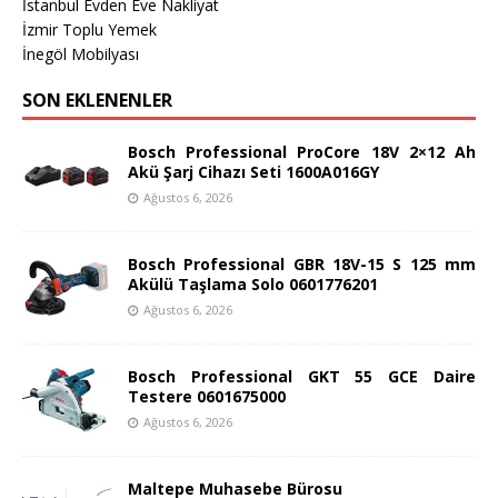
İstanbul Evden Eve Nakliyat
İzmir Toplu Yemek
İnegöl Mobilyası
SON EKLENENLER
Bosch Professional ProCore 18V 2×12 Ah
Akü Şarj Cihazı Seti 1600A016GY
Ağustos 6, 2026
Bosch Professional GBR 18V-15 S 125 mm
Akülü Taşlama Solo 0601776201
Ağustos 6, 2026
Bosch Professional GKT 55 GCE Daire
Testere 0601675000
Ağustos 6, 2026
Maltepe Muhasebe Bürosu