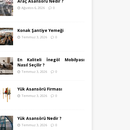
Araç Asansörü Nedir ?
Ağustos 6, 2026
0
Konak Şantiye Yemeği
Temmuz 3, 2026
0
En Kaliteli İnegöl Mobilyası
Nasıl Seçilir ?
Temmuz 3, 2026
0
Yük Asansörü Firması
Temmuz 3, 2026
0
Yük Asansörü Nedir ?
Temmuz 3, 2026
0