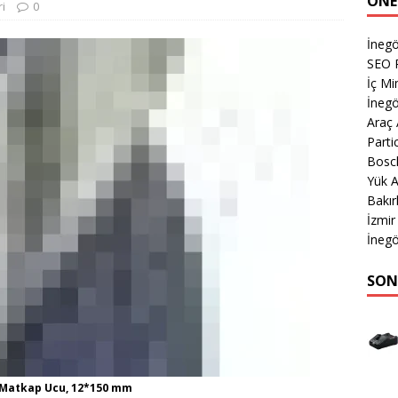
ÖNE
ri
0
İnegö
SEO P
İç Mi
İnegö
Araç
Parti
Bosc
Yük A
Bakır
İzmir
İnegö
SON
on Matkap Ucu, 12*150 mm