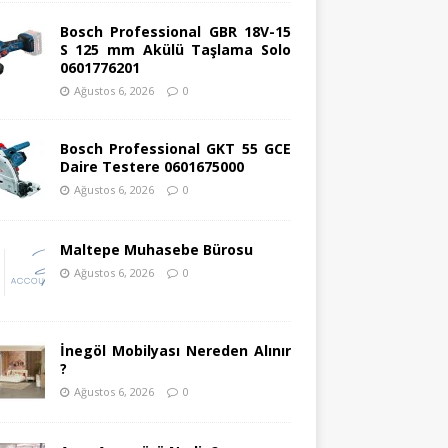
Bosch Professional GBR 18V-15
S 125 mm Akülü Taşlama Solo
0601776201
Ağustos 6, 2026
0
Bosch Professional GKT 55 GCE
Daire Testere 0601675000
Ağustos 6, 2026
0
Maltepe Muhasebe Bürosu
Ağustos 6, 2026
0
İnegöl Mobilyası Nereden Alınır
?
Ağustos 6, 2026
0