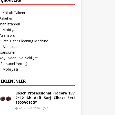
 ÇIKANLAR
l Koltuk Takımı
aketleri
mar İstanbul
l Mobilya
 Asansörü
culate Filter Cleaning Machine
h Aksesuarlar
sansörleri
köy Evden Eve Nakliyat
 Personel Yemeği
l Mobilyası
 EKLENENLER
Bosch Professional ProCore 18V
2×12 Ah Akü Şarj Cihazı Seti
1600A016GY
Ağustos 6, 2026
0