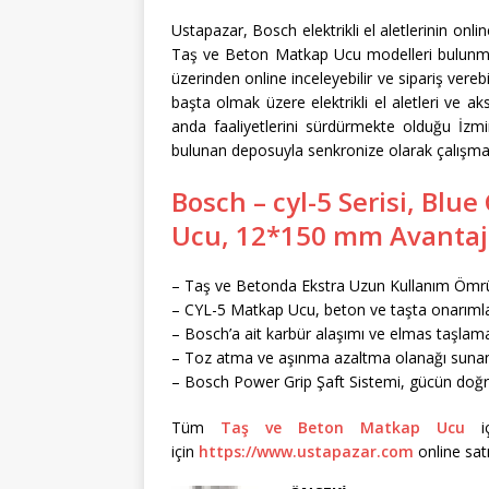
Ustapazar, Bosch elektrikli el aletlerinin onli
Taş ve Beton Matkap Ucu modelleri bulunma
üzerinden online inceleyebilir ve sipariş verebi
başta olmak üzere elektrikli el aletleri ve a
anda faaliyetlerini sürdürmekte olduğu İzm
bulunan deposuyla senkronize olarak çalışma
Bosch – cyl-5 Serisi, Bl
Ucu, 12*150 mm Avantajl
– Taş ve Betonda Ekstra Uzun Kullanım Ömr
– CYL-5 Matkap Ucu, beton ve taşta onarımlar
– Bosch’a ait karbür alaşımı ve elmas taşlama 
– Toz atma ve aşınma azaltma olanağı sunan 
– Bosch Power Grip Şaft Sistemi, gücün doğru
Tüm
Taş ve Beton Matkap Ucu
iç
için
https://www.ustapazar.com
online satı