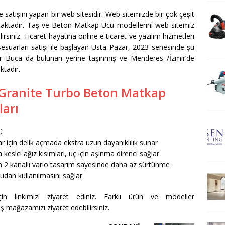
ne satışını yapan bir web sitesidir. Web sitemizde bir çok çeşit
ktadır. Taş ve Beton Matkap Ucu modellerini web sitemiz
lirsiniz. Ticaret hayatına online e ticaret ve yazılım hizmetleri
ksesuarları satışı ile başlayan Usta Pazar, 2023 senesinde şu
ir Buca da bulunan yerine taşınmış ve Menderes /İzmir’de
ktadır.
ue Granite Turbo Beton Matkap
arı
ü
 için delik açmada ekstra uzun dayanıklılık sunar
kesici ağız kısımları, uç için aşınma direnci sağlar
2 kanallı vario tasarım sayesinde daha az sürtünme
dan kullanılmasını sağlar
in linkimizi ziyaret ediniz. Farklı ürün ve modeller
ş mağazamızı ziyaret edebilirsiniz.