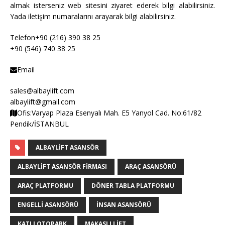
almak isterseniz web sitesini ziyaret ederek bilgi alabilirsiniz.
Yada iletişim numaralarını arayarak bilgi alabilirsiniz.
Telefon+90 (216) 390 38 25
+90 (546) 740 38 25
Email
sales@albaylift.com
albaylift@gmail.com
Ofis:Varyap Plaza Esenyalı Mah. E5 Yanyol Cad. No:61/82
Pendik/İSTANBUL
ALBAYLIFT ASANSÖR
ALBAYLIFT ASANSÖR FIRMASI
ARAÇ ASANSÖRÜ
ARAÇ PLATFORMU
DÖNER TABLA PLATFORMU
ENGELLI ASANSÖRÜ
INSAN ASANSÖRÜ
KATLI OTOPARK
MAKASLI LIFT