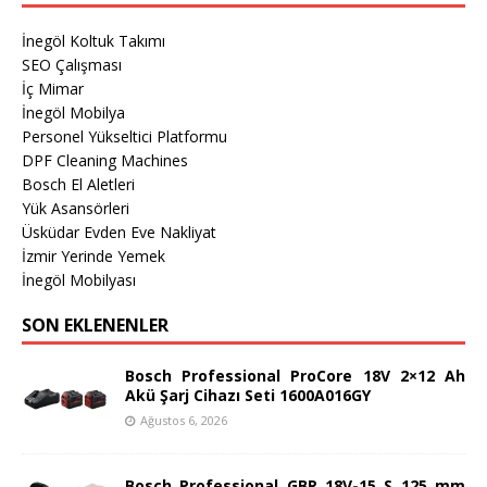
İnegöl Koltuk Takımı
SEO Çalışması
İç Mimar
İnegöl Mobilya
Personel Yükseltici Platformu
DPF Cleaning Machines
Bosch El Aletleri
Yük Asansörleri
Üsküdar Evden Eve Nakliyat
İzmir Yerinde Yemek
İnegöl Mobilyası
SON EKLENENLER
Bosch Professional ProCore 18V 2×12 Ah
Akü Şarj Cihazı Seti 1600A016GY
Ağustos 6, 2026
Bosch Professional GBR 18V-15 S 125 mm