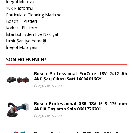
İnegöl Mobilya
Yük Platformu
Particulate Cleaning Machine
Bosch El Aletleri
Makaslı Platform
İstanbul Evden Eve Nakliyat
İzmir Şantiye Yemeği
İnegöl Mobilyası
SON EKLENENLER
Bosch Professional ProCore 18V 2×12 Ah
Akü Şarj Cihazı Seti 1600A016GY
Ağustos 6, 2026
Bosch Professional GBR 18V-15 S 125 mm
Akülü Taşlama Solo 0601776201
Ağustos 6, 2026