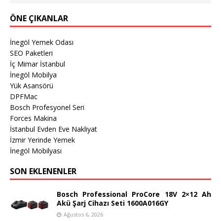
ÖNE ÇIKANLAR
İnegöl Yemek Odası
SEO Paketleri
İç Mimar İstanbul
İnegöl Mobilya
Yük Asansörü
DPFMac
Bosch Profesyonel Seri
Forces Makina
İstanbul Evden Eve Nakliyat
İzmir Yerinde Yemek
İnegöl Mobilyası
SON EKLENENLER
Bosch Professional ProCore 18V 2×12 Ah
Akü Şarj Cihazı Seti 1600A016GY
Ağustos 6, 2026