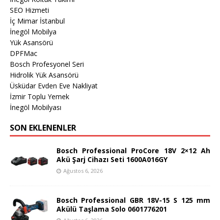
SEO Hizmeti
İç Mimar İstanbul
İnegöl Mobilya
Yük Asansörü
DPFMac
Bosch Profesyonel Seri
Hidrolik Yük Asansörü
Üsküdar Evden Eve Nakliyat
İzmir Toplu Yemek
İnegöl Mobilyası
SON EKLENENLER
Bosch Professional ProCore 18V 2×12 Ah
Akü Şarj Cihazı Seti 1600A016GY
Ağustos 6, 2026
Bosch Professional GBR 18V-15 S 125 mm
Akülü Taşlama Solo 0601776201