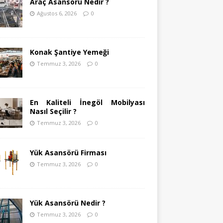
Araç Asansörü Nedir ?
Ağustos 6, 2026
0
Konak Şantiye Yemeği
Temmuz 3, 2026
0
En Kaliteli İnegöl Mobilyası
Nasıl Seçilir ?
Temmuz 3, 2026
0
Yük Asansörü Firması
Temmuz 3, 2026
0
Yük Asansörü Nedir ?
Temmuz 3, 2026
0