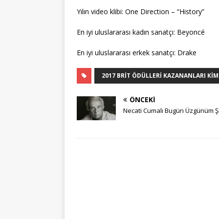
Yılın video klibi: One Direction – “History”
En iyi uluslararası kadın sanatçı: Beyoncé
En iyi uluslararası erkek sanatçı: Drake
2017 BRIT ÖDÜLLERI KAZANANLARI KIM
ÖNCEKI
Necati Cumalı Bugün Üzgünüm Şi