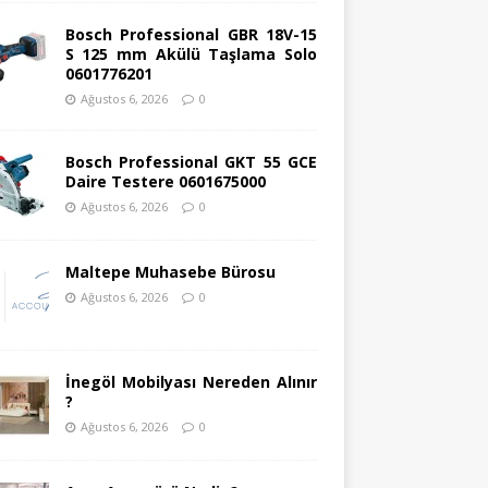
Bosch Professional GBR 18V-15
S 125 mm Akülü Taşlama Solo
0601776201
Ağustos 6, 2026
0
Bosch Professional GKT 55 GCE
Daire Testere 0601675000
Ağustos 6, 2026
0
Maltepe Muhasebe Bürosu
Ağustos 6, 2026
0
İnegöl Mobilyası Nereden Alınır
?
Ağustos 6, 2026
0