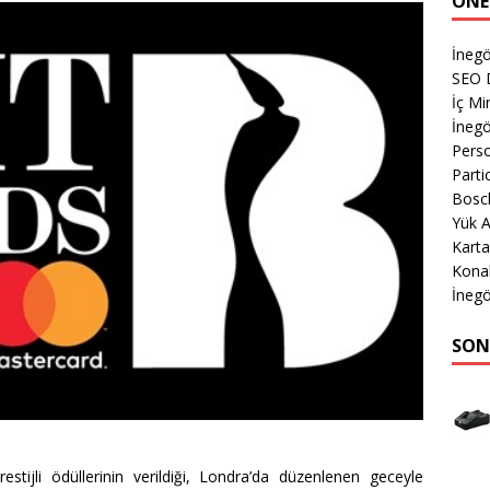
ÖNE
İneg
SEO 
İç Mi
İnegö
Perso
Parti
Bosch
Yük 
Karta
Kona
İnegö
SON
estijli ödüllerinin verildiği, Londra’da düzenlenen geceyle