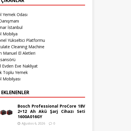
 ÇIKANLAR
öl Yemek Odası
Danışmanı
mar İstanbul
l Mobilya
nel Yükseltici Platformu
culate Cleaning Machine
 Manuel El Aletleri
Asansörü
l Evden Eve Nakliyat
k Toplu Yemek
l Mobilyası
 EKLENENLER
Bosch Professional ProCore 18V
2×12 Ah Akü Şarj Cihazı Seti
1600A016GY
Ağustos 6, 2026
0