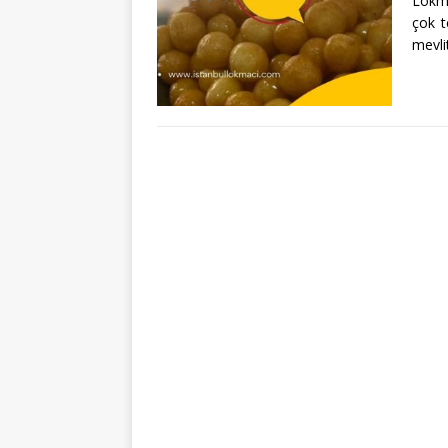
Lokma
çok t
mevlit