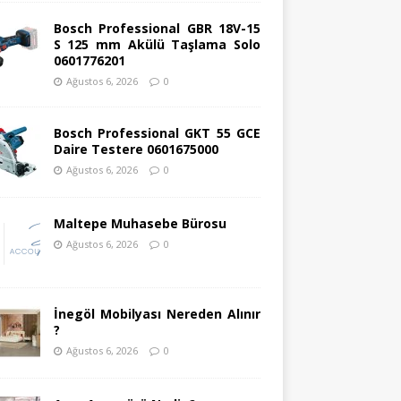
Bosch Professional GBR 18V-15
S 125 mm Akülü Taşlama Solo
0601776201
Ağustos 6, 2026
0
Bosch Professional GKT 55 GCE
Daire Testere 0601675000
Ağustos 6, 2026
0
Maltepe Muhasebe Bürosu
Ağustos 6, 2026
0
İnegöl Mobilyası Nereden Alınır
?
Ağustos 6, 2026
0