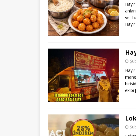
Hayı
anlar
ve ha
Hayır
Hay
Şub
Hayır
manev
biris
ekibi
Lok
Şub