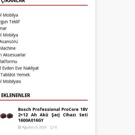
 ÇIKANLAR
l Mobilya
gun Teklif
imar
l Mobilya
 Asansörü
Machine
h Aksesuarlar
Platformu
l Evden Eve Nakliyat
r Tabldot Yemek
l Mobilyası
 EKLENENLER
Bosch Professional ProCore 18V
2×12 Ah Akü Şarj Cihazı Seti
1600A016GY
Ağustos 6, 2026
0