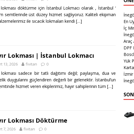
ÖNE
 lokması döktürme için İstanbul Lokmacı olarak , İstanbul ‘
m semtlerinde üst düzey hizmet sağlıyoruz. Kaliteli ekipman
İnegö
lzemelerimiz ile sıcacık lokmaları kendi
[…]
En Uy
İç M
İnegö
Araç
DPF 
Bosc
ır Lokması | İstanbul Lokmacı
Yük 
t 13, 2026
fivitan
0
Karta
 lokması sadece bir tatlı dağıtımı değil; paylaşma, dua ve
İzmi
telik duygularını güçlendiren değerli bir gelenektir. İstanbul’un
İnegö
emtinde hizmet veren ekiplerimiz, hayır sahiplerinin tüm
[…]
SON
ır Lokması Döktürme
t 7, 2026
fivitan
0