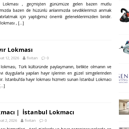
r Lokması , geçmişten günümüze gelen bazen mutlu
ımızda bazen de hüzünlü anlarımızda sevdiklerimizi anmak
tırlatmak için yaptığımız önemli geleneklerimizden biridir.
 lokması ,
[…]
ır Lokması
at 12, 2026
fivitan
0
 lokması, Türk kültüründe paylaşmanın, birlikte olmanın ve
i duygularla yapılan hayır işlerinin en güzel simgelerinden
idir. İstanbul’da hayır lokması hizmeti sunan İstanbul Lokmacı
[…]
macı | İstanbul Lokmacı
at 2, 2026
fivitan
0