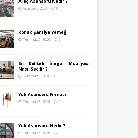
Araç Asansörü Nedir ?
Ağustos 6, 2026
0
Konak Şantiye Yemeği
Temmuz 3, 2026
0
En Kaliteli İnegöl Mobilyası
Nasıl Seçilir ?
Temmuz 3, 2026
0
Yük Asansörü Firması
Temmuz 3, 2026
0
Yük Asansörü Nedir ?
Temmuz 3, 2026
0