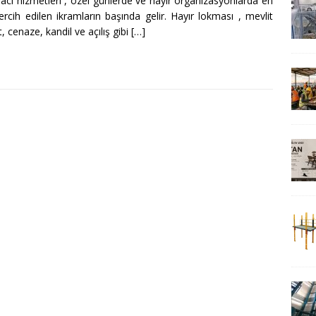
cı hizmetleri , özel günlerde ve hayır organizasyonlarda en
ercih edilen ikramların başında gelir. Hayır lokması , mevlit
, cenaze, kandil ve açılış gibi
[…]