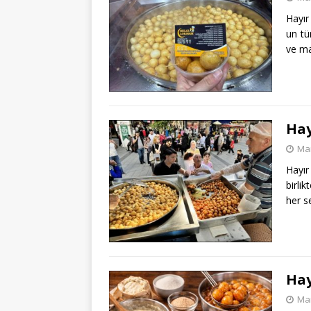
Hayır
un tü
ve ma
Hay
Mar
Hayır
birlik
her s
Hay
Mar