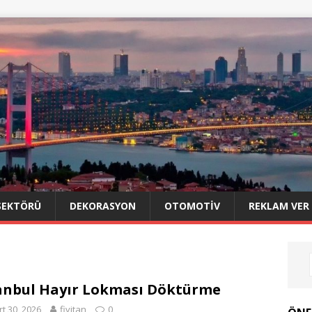
SEKTÖRÜ
DEKORASYON
OTOMOTIV
REKLAM VER
anbul Hayır Lokması Döktürme
t 30, 2026
fivitan
0