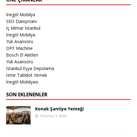
İnegöl Mobilya
SEO Danışmanı
İç Mimar İstanbul
İnegöl Mobilya
Yük Asansörü
DPF Machine
Bosch El Aletleri
Yük Asansörü
İstanbul Eşya Depolama
İzmir Tabldot Yemek
İnegöl Mobilyası
SON EKLENENLER
Konak Şantiye Yemeği
Temmuz 3, 2026