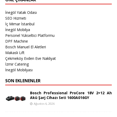
İnegöl Yatak Odası
SEO Hizmeti
İç Mimar İstanbul
İnegöl Mobilya
Personel Yükseltici Platformu
DPF Machine
Bosch Manuel El Aletleri
Makaslı Lift
Çekmeköy Evden Eve Nakliyat
İzmir Catering
İnegöl Mobilyası
SON EKLENENLER
Bosch Professional ProCore 18V 2×12 Ah
Akü Şarj Cihazı Seti 1600A016GY
Ağustos 6, 2026