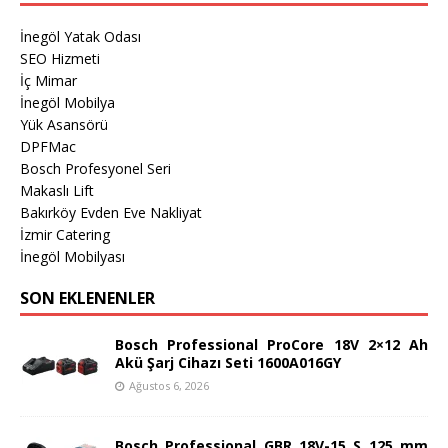
İnegöl Yatak Odası
SEO Hizmeti
İç Mimar
İnegöl Mobilya
Yük Asansörü
DPFMac
Bosch Profesyonel Seri
Makaslı Lift
Bakırköy Evden Eve Nakliyat
İzmir Catering
İnegöl Mobilyası
SON EKLENENLER
Bosch Professional ProCore 18V 2×12 Ah
Akü Şarj Cihazı Seti 1600A016GY
Ağustos 6, 2026
Bosch Professional GBR 18V-15 S 125 mm