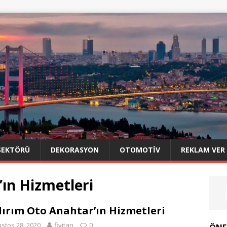
SEKTÖRÜ
DEKORASYON
OTOMOTIV
REKLAM VER
’ın Hizmetleri
dırım Oto Anahtar’ın Hizmetleri
stos 28, 2020
fivitan
0