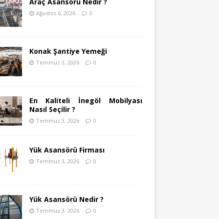
Araç Asansörü Nedir ?
Ağustos 6, 2026
0
Konak Şantiye Yemeği
Temmuz 3, 2026
0
En Kaliteli İnegöl Mobilyası
Nasıl Seçilir ?
Temmuz 3, 2026
0
Yük Asansörü Firması
Temmuz 3, 2026
0
Yük Asansörü Nedir ?
Temmuz 3, 2026
0