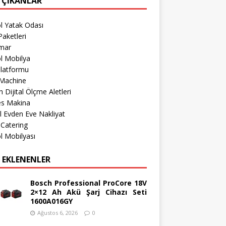
 ÇIKANLAR
l Yatak Odası
aketleri
imar
l Mobilya
Platformu
Machine
 Dijital Ölçme Aletleri
es Makina
l Evden Eve Nakliyat
 Catering
l Mobilyası
 EKLENENLER
Bosch Professional ProCore 18V
2×12 Ah Akü Şarj Cihazı Seti
1600A016GY
Ağustos 6, 2026
0