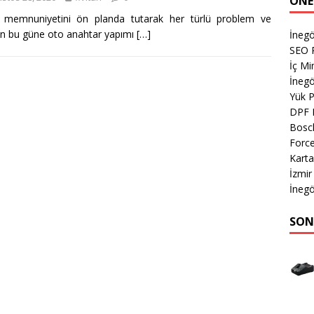
ÖNE
ri memnuniyetini ön planda tutarak her türlü problem ve
rdan bu güne oto anahtar yapımı
[…]
İnegö
SEO P
İç M
İnegö
Yük 
DPF 
Bosch
Forc
Karta
İzmir
İnegö
SON