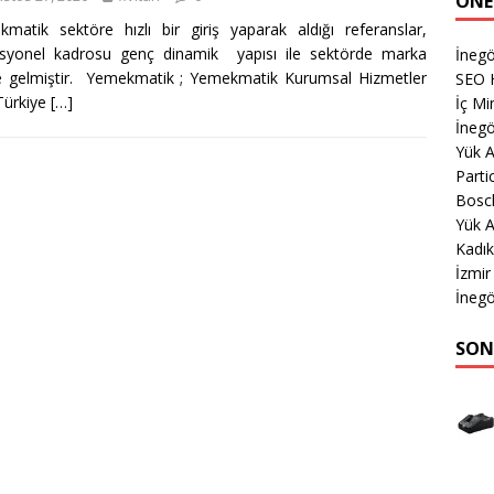
ÖNE
matik sektöre hızlı bir giriş yaparak aldığı referanslar,
esyonel kadrosu genç dinamik yapısı ile sektörde marka
İnegö
e gelmiştir. Yemekmatik ; Yemekmatik Kurumsal Hizmetler
SEO 
 Türkiye
[…]
İç Mi
İnegö
Yük 
Parti
Bosc
Yük A
Kadık
İzmir
İnegö
SON