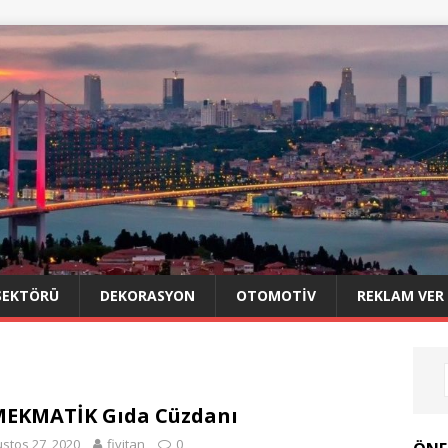
SEKTÖRÜ
DEKORASYON
OTOMOTIV
REKLAM VER
EKMATİK Gıda Cüzdanı
stos 27, 2020
fivitan
0