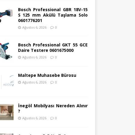
Bosch Professional GBR 18V-15
S 125 mm Akülü Taşlama Solo
0601776201
Ağustos 6, 2026
0
Bosch Professional GKT 55 GCE
Daire Testere 0601675000
Ağustos 6, 2026
0
Maltepe Muhasebe Bürosu
Ağustos 6, 2026
0
İnegöl Mobilyası Nereden Alınır
?
Ağustos 6, 2026
0