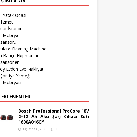
 ÇIKANLAR
l Yatak Odası
Hizmeti
mar İstanbul
l Mobilya
Asansörü
culate Cleaning Machine
h Bahçe Ekipmanları
sansörleri
öy Evden Eve Nakliyat
 Şantiye Yemeği
l Mobilyası
 EKLENENLER
Bosch Professional ProCore 18V
2×12 Ah Akü Şarj Cihazı Seti
1600A016GY
Ağustos 6, 2026
0