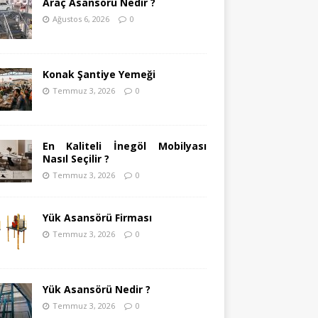
Araç Asansörü Nedir ?
Ağustos 6, 2026
0
Konak Şantiye Yemeği
Temmuz 3, 2026
0
En Kaliteli İnegöl Mobilyası
Nasıl Seçilir ?
Temmuz 3, 2026
0
Yük Asansörü Firması
Temmuz 3, 2026
0
Yük Asansörü Nedir ?
Temmuz 3, 2026
0