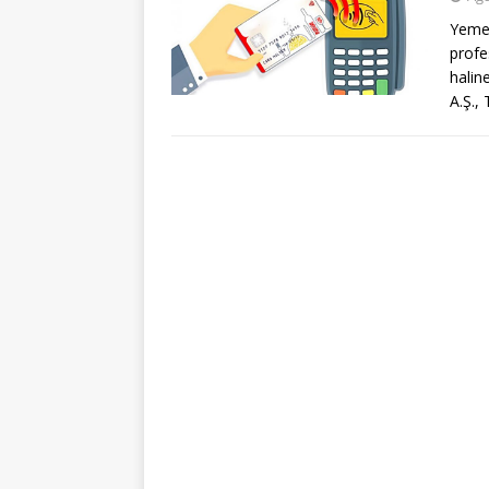
Yemek
prof
halin
A.Ş.,