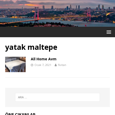
yatak maltepe
All Home Avm
Ocak 7, 2021
fivitan
ÖNE ÇIKANLAR