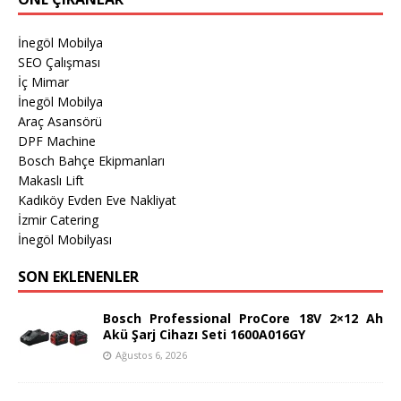
İnegöl Mobilya
SEO Çalışması
İç Mimar
İnegöl Mobilya
Araç Asansörü
DPF Machine
Bosch Bahçe Ekipmanları
Makaslı Lift
Kadıköy Evden Eve Nakliyat
İzmir Catering
İnegöl Mobilyası
SON EKLENENLER
Bosch Professional ProCore 18V 2×12 Ah
Akü Şarj Cihazı Seti 1600A016GY
Ağustos 6, 2026