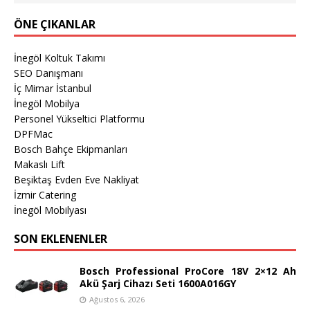
ÖNE ÇIKANLAR
İnegöl Koltuk Takımı
SEO Danışmanı
İç Mimar İstanbul
İnegöl Mobilya
Personel Yükseltici Platformu
DPFMac
Bosch Bahçe Ekipmanları
Makaslı Lift
Beşiktaş Evden Eve Nakliyat
İzmir Catering
İnegöl Mobilyası
SON EKLENENLER
Bosch Professional ProCore 18V 2×12 Ah
Akü Şarj Cihazı Seti 1600A016GY
Ağustos 6, 2026