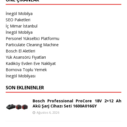
İnegöl Mobilya
SEO Paketleri
İç Mimar İstanbul
İnegöl Mobilya
Personel Yükseltici Platformu
Particulate Cleaning Machine
Bosch El Aletleri
Yük Asansörü Fiyatları
Kadıköy Evden Eve Nakliyat
Bornova Toplu Yemek
İnegöl Mobilyası
SON EKLENENLER
Bosch Professional ProCore 18V 2×12 Ah
Akü Şarj Cihazı Seti 1600A016GY
Ağustos 6, 2026