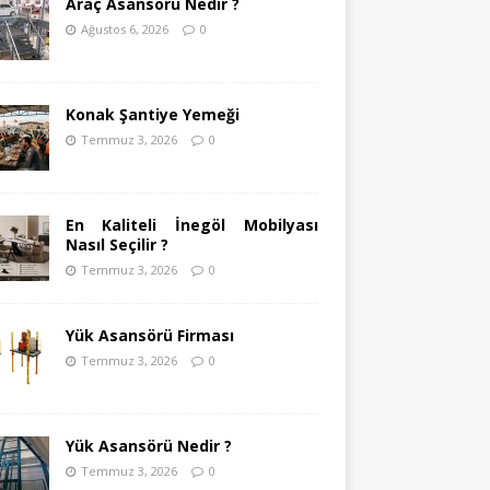
Araç Asansörü Nedir ?
Ağustos 6, 2026
0
Konak Şantiye Yemeği
Temmuz 3, 2026
0
En Kaliteli İnegöl Mobilyası
Nasıl Seçilir ?
Temmuz 3, 2026
0
Yük Asansörü Firması
Temmuz 3, 2026
0
Yük Asansörü Nedir ?
Temmuz 3, 2026
0