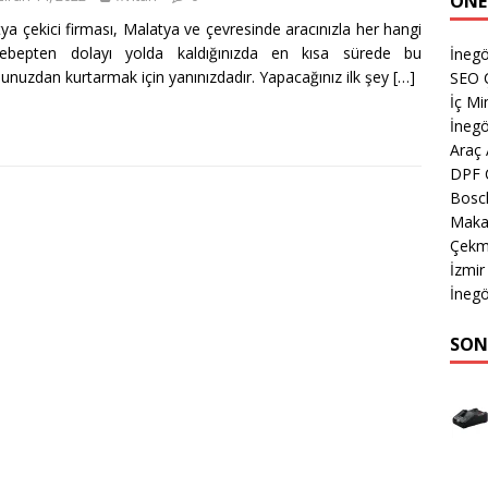
ÖNE
ya çekici firması, Malatya ve çevresinde aracınızla her hangi
sebepten dolayı yolda kaldığınızda en kısa sürede bu
İnegö
unuzdan kurtarmak için yanınızdadır. Yapacağınız ilk şey
[…]
SEO 
İç M
İnegö
Araç
DPF 
Bosc
Makas
Çekm
İzmi
İnegö
SON