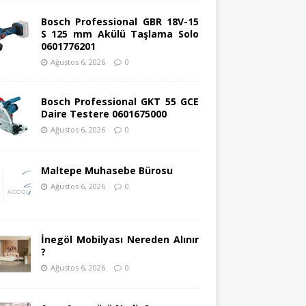
Bosch Professional GBR 18V-15
S 125 mm Akülü Taşlama Solo
0601776201
Ağustos 6, 2026
0
Bosch Professional GKT 55 GCE
Daire Testere 0601675000
Ağustos 6, 2026
0
Maltepe Muhasebe Bürosu
Ağustos 6, 2026
0
İnegöl Mobilyası Nereden Alınır
?
Ağustos 6, 2026
0