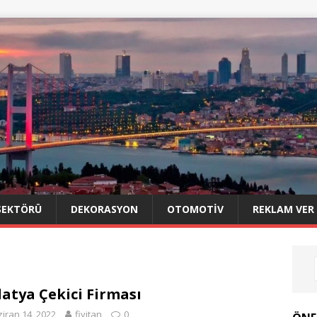
SEKTÖRÜ
DEKORASYON
OTOMOTIV
REKLAM VER
atya Çekici Firması
iran 14, 2022
fivitan
0