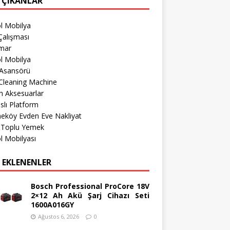
 ÇIKANLAR
l Mobilya
Çalışması
imar
l Mobilya
 Asansörü
Cleaning Machine
h Aksesuarlar
lı Platform
eköy Evden Eve Nakliyat
r Toplu Yemek
l Mobilyası
 EKLENENLER
Bosch Professional ProCore 18V
2×12 Ah Akü Şarj Cihazı Seti
1600A016GY
Ağustos 6, 2026
0