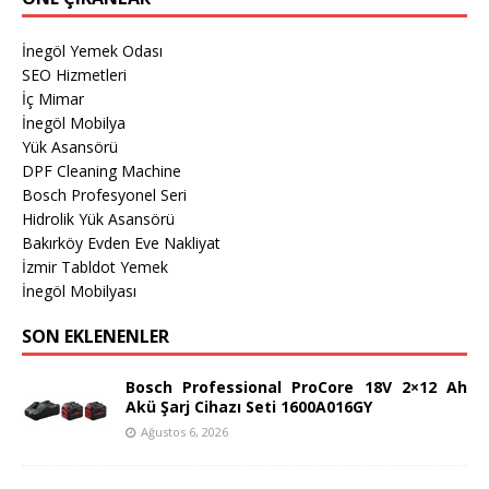
İnegöl Yemek Odası
SEO Hizmetleri
İç Mimar
İnegöl Mobilya
Yük Asansörü
DPF Cleaning Machine
Bosch Profesyonel Seri
Hidrolik Yük Asansörü
Bakırköy Evden Eve Nakliyat
İzmir Tabldot Yemek
İnegöl Mobilyası
SON EKLENENLER
Bosch Professional ProCore 18V 2×12 Ah
Akü Şarj Cihazı Seti 1600A016GY
Ağustos 6, 2026