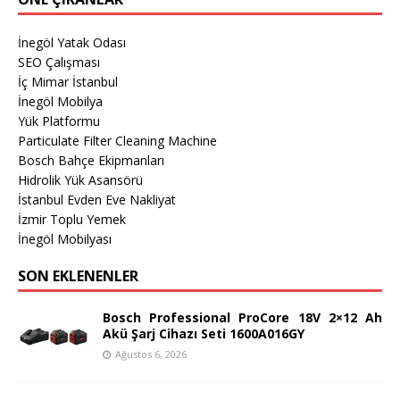
İnegöl Yatak Odası
SEO Çalışması
İç Mimar İstanbul
İnegöl Mobilya
Yük Platformu
Particulate Filter Cleaning Machine
Bosch Bahçe Ekipmanları
Hidrolik Yük Asansörü
İstanbul Evden Eve Nakliyat
İzmir Toplu Yemek
İnegöl Mobilyası
SON EKLENENLER
Bosch Professional ProCore 18V 2×12 Ah
Akü Şarj Cihazı Seti 1600A016GY
Ağustos 6, 2026