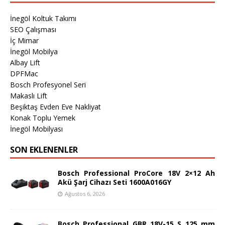
İnegöl Koltuk Takımı
SEO Çalışması
İç Mimar
İnegöl Mobilya
Albay Lift
DPFMac
Bosch Profesyonel Seri
Makaslı Lift
Beşiktaş Evden Eve Nakliyat
Konak Toplu Yemek
İnegöl Mobilyası
SON EKLENENLER
Bosch Professional ProCore 18V 2×12 Ah
Akü Şarj Cihazı Seti 1600A016GY
Ağustos 6, 2026
Bosch Professional GBR 18V-15 S 125 mm