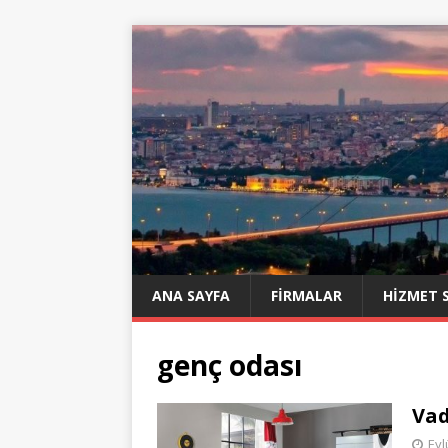
ANA SAYFA
FIRMALAR
HIZMET 
genç odası
Vad
Eyl