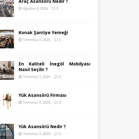
Araç Asansörü Nedir ?
Ağustos 6, 2026
0
Konak Şantiye Yemeği
Temmuz 3, 2026
0
En Kaliteli İnegöl Mobilyası
Nasıl Seçilir ?
Temmuz 3, 2026
0
Yük Asansörü Firması
Temmuz 3, 2026
0
Yük Asansörü Nedir ?
Temmuz 3, 2026
0