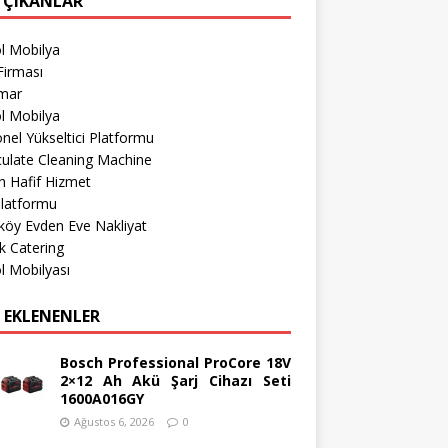
 ÇIKANLAR
l Mobilya
Firması
imar
l Mobilya
nel Yükseltici Platformu
culate Cleaning Machine
 Hafif Hizmet
Platformu
köy Evden Eve Nakliyat
k Catering
l Mobilyası
 EKLENENLER
Bosch Professional ProCore 18V
2×12 Ah Akü Şarj Cihazı Seti
1600A016GY
Ağustos 6, 2026
0