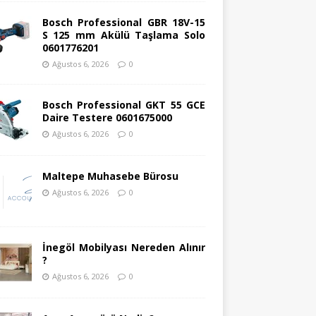
Bosch Professional GBR 18V-15
S 125 mm Akülü Taşlama Solo
0601776201
Ağustos 6, 2026
0
Bosch Professional GKT 55 GCE
Daire Testere 0601675000
Ağustos 6, 2026
0
Maltepe Muhasebe Bürosu
Ağustos 6, 2026
0
İnegöl Mobilyası Nereden Alınır
?
Ağustos 6, 2026
0