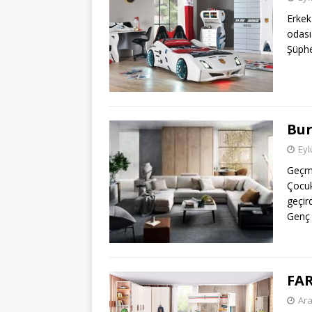
Erkek
odası
Şüphe
Bur
Eyl
Geç
Çocuk
geçir
Genç 
FAR
Ara