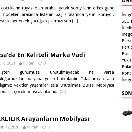
ÖNE
 çocukların rüyası olan arabalı yatak son yılların erkek genç
 modelleri arasında listenin baş sıralarında yerini koruyor.
İnegö
siz ki her erkek çocuğu kıpkırmızı son
[…]
SEO 
İç M
İnegö
Perso
Parti
Bosch
sa’da En Kaliteli Marka Vadi
Yük 
ül 6, 2021
fivitan
0
Bakır
mişten günümüze unutulmayacak ne varsa
Kona
luğumuzdan bu yana gelen hatıralardır. Odalarımız orada
İnegö
diğimiz vakitler yaşantılar asla unutulmaz Bursa Mobilyası
odası , çocuk odası alanlarında
[…]
SON
KLILIK Arayanların Mobilyası
lık 17, 2020
fivitan
0