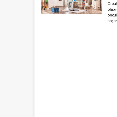
Orpa
olabi
öncü
başar