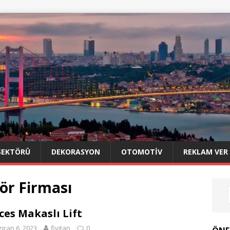
SEKTÖRÜ
DEKORASYON
OTOMOTIV
REKLAM VER
ör Firması
ces Makaslı Lift
iran 6, 2023
fivitan
0