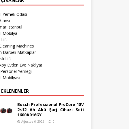
 ÇIKANLAR
öl Yemek Odası
jansı
mar İstanbul
l Mobilya
 Lift
Cleaning Machines
 Darbeli Matkaplar
lı Lift
köy Evden Eve Nakliyat
 Personel Yemeği
l Mobilyası
 EKLENENLER
Bosch Professional ProCore 18V
2×12 Ah Akü Şarj Cihazı Seti
1600A016GY
Ağustos 6, 2026
0