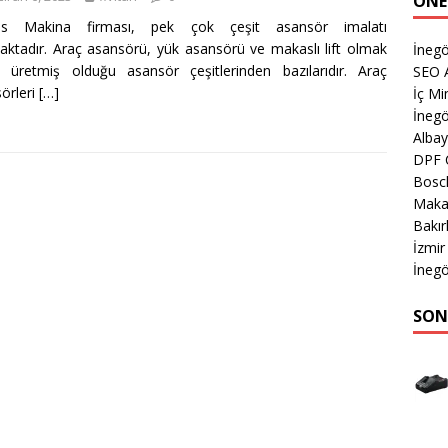
ÖNE
es Makina firması, pek çok çeşit asansör imalatı
ktadır. Araç asansörü, yük asansörü ve makaslı lift olmak
İneg
 üretmiş olduğu asansör çeşitlerinden bazılarıdır. Araç
SEO A
örleri
[…]
İç Mi
İnegö
Albay
DPF 
Bosch
Makas
Bakır
İzmir
İnegö
SON