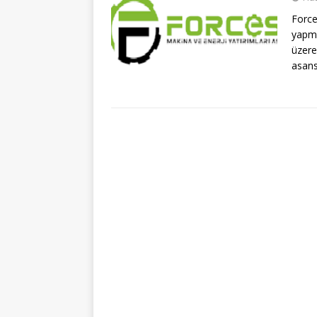
Forc
yapma
üzere
asans