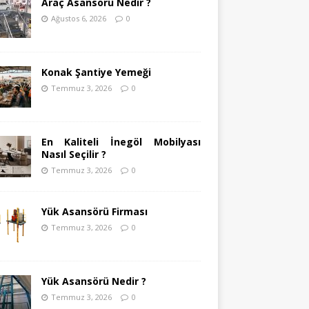
Araç Asansörü Nedir ?
Ağustos 6, 2026
0
Konak Şantiye Yemeği
Temmuz 3, 2026
0
En Kaliteli İnegöl Mobilyası
Nasıl Seçilir ?
Temmuz 3, 2026
0
Yük Asansörü Firması
Temmuz 3, 2026
0
Yük Asansörü Nedir ?
Temmuz 3, 2026
0