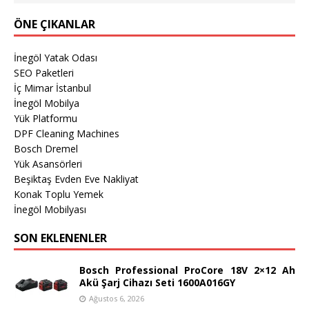
ÖNE ÇIKANLAR
İnegöl Yatak Odası
SEO Paketleri
İç Mimar İstanbul
İnegöl Mobilya
Yük Platformu
DPF Cleaning Machines
Bosch Dremel
Yük Asansörleri
Beşiktaş Evden Eve Nakliyat
Konak Toplu Yemek
İnegöl Mobilyası
SON EKLENENLER
Bosch Professional ProCore 18V 2×12 Ah
Akü Şarj Cihazı Seti 1600A016GY
Ağustos 6, 2026