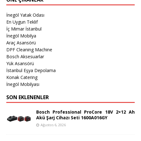
İnegöl Yatak Odası
En Uygun Teklif
İç Mimar İstanbul
İnegöl Mobilya
Araç Asansörü
DPF Cleaning Machine
Bosch Aksesuarlar
Yük Asansörü
İstanbul Eşya Depolama
Konak Catering
İnegöl Mobilyası
SON EKLENENLER
Bosch Professional ProCore 18V 2×12 Ah
Akü Şarj Cihazı Seti 1600A016GY
Ağustos 6, 2026