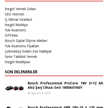
İnegöl Yemek Odası
SEO Hizmeti
İç Mimar İstanbul
İnegöl Mobilya
Yük Asansörü
DPFMac
Bosch Dijital Ölçme Aletleri
Yük Asansörü Fiyatları
Çekmeköy Evden Eve Nakliyat
İzmir Tabldot Yemek
İnegöl Mobilyası
SON EKLENENLER
Bosch Professional ProCore 18V 2×12 Ah
Akü Şarj Cihazı Seti 1600A016GY
Ağustos 6, 2026
Bosch Professional GBR 18V-15 S 125 mm