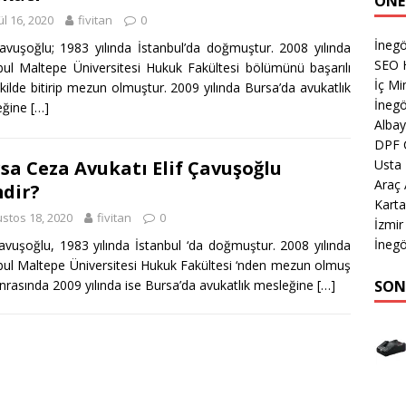
ÖNE
ül 16, 2020
fivitan
0
İnegö
Çavuşoğlu; 1983 yılında İstanbul’da doğmuştur. 2008 yılında
SEO 
bul Maltepe Üniversitesi Hukuk Fakültesi bölümünü başarılı
İç Mi
ekilde bitirip mezun olmuştur. 2009 yılında Bursa’da avukatlık
İnegö
eğine
[…]
Albay
DPF 
Usta
sa Ceza Avukatı Elif Çavuşoğlu
Araç
dir?
Karta
stos 18, 2020
fivitan
0
İzmir
İnegö
Çavuşoğlu, 1983 yılında İstanbul ‘da doğmuştur. 2008 yılında
bul Maltepe Üniversitesi Hukuk Fakültesi ‘nden mezun olmuş
SON
nrasında 2009 yılında ise Bursa’da avukatlık mesleğine
[…]