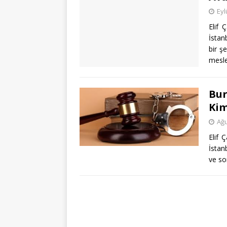
Eyl
Elif 
İstan
bir ş
mesl
Bur
Kim
Ağu
Elif 
İstan
ve so