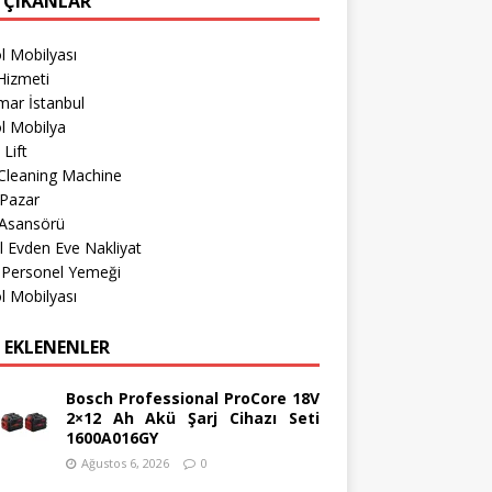
 ÇIKANLAR
l Mobilyası
Hizmeti
mar İstanbul
l Mobilya
 Lift
Cleaning Machine
 Pazar
 Asansörü
l Evden Eve Nakliyat
 Personel Yemeği
l Mobilyası
 EKLENENLER
Bosch Professional ProCore 18V
2×12 Ah Akü Şarj Cihazı Seti
1600A016GY
Ağustos 6, 2026
0