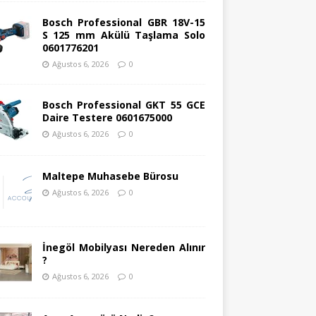
Bosch Professional GBR 18V-15
S 125 mm Akülü Taşlama Solo
0601776201
Ağustos 6, 2026
0
Bosch Professional GKT 55 GCE
Daire Testere 0601675000
Ağustos 6, 2026
0
Maltepe Muhasebe Bürosu
Ağustos 6, 2026
0
İnegöl Mobilyası Nereden Alınır
?
Ağustos 6, 2026
0