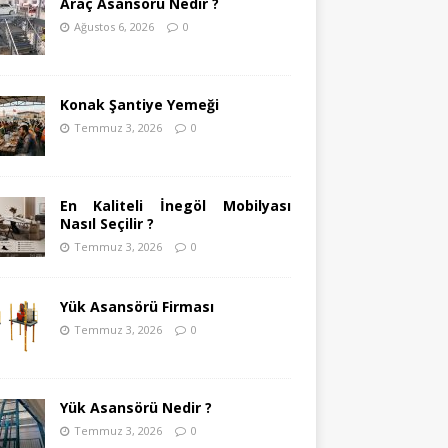
Araç Asansörü Nedir ?
Ağustos 6, 2026
0
Konak Şantiye Yemeği
Temmuz 3, 2026
0
En Kaliteli İnegöl Mobilyası
Nasıl Seçilir ?
Temmuz 3, 2026
0
Yük Asansörü Firması
Temmuz 3, 2026
0
Yük Asansörü Nedir ?
Temmuz 3, 2026
0