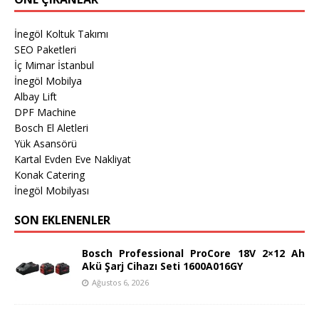
İnegöl Koltuk Takımı
SEO Paketleri
İç Mimar İstanbul
İnegöl Mobilya
Albay Lift
DPF Machine
Bosch El Aletleri
Yük Asansörü
Kartal Evden Eve Nakliyat
Konak Catering
İnegöl Mobilyası
SON EKLENENLER
Bosch Professional ProCore 18V 2×12 Ah
Akü Şarj Cihazı Seti 1600A016GY
Ağustos 6, 2026