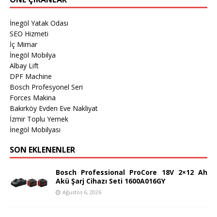
İnegöl Yatak Odası
SEO Hizmeti
İç Mimar
İnegöl Mobilya
Albay Lift
DPF Machine
Bosch Profesyonel Seri
Forces Makina
Bakırköy Evden Eve Nakliyat
İzmir Toplu Yemek
İnegöl Mobilyası
SON EKLENENLER
Bosch Professional ProCore 18V 2×12 Ah
Akü Şarj Cihazı Seti 1600A016GY
Ağustos 6, 2026