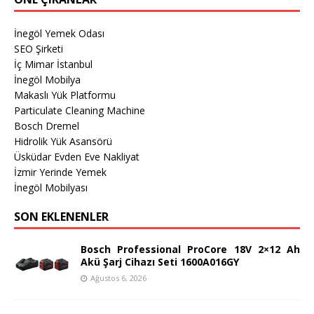
İnegöl Yemek Odası
SEO Şirketi
İç Mimar İstanbul
İnegöl Mobilya
Makaslı Yük Platformu
Particulate Cleaning Machine
Bosch Dremel
Hidrolik Yük Asansörü
Üsküdar Evden Eve Nakliyat
İzmir Yerinde Yemek
İnegöl Mobilyası
SON EKLENENLER
Bosch Professional ProCore 18V 2×12 Ah
Akü Şarj Cihazı Seti 1600A016GY
Ağustos 6, 2026