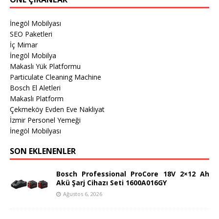
İnegöl Mobilyası
SEO Paketleri
İç Mimar
İnegöl Mobilya
Makaslı Yük Platformu
Particulate Cleaning Machine
Bosch El Aletleri
Makaslı Platform
Çekmeköy Evden Eve Nakliyat
İzmir Personel Yemeği
İnegöl Mobilyası
SON EKLENENLER
Bosch Professional ProCore 18V 2×12 Ah
Akü Şarj Cihazı Seti 1600A016GY
Ağustos 6, 2026