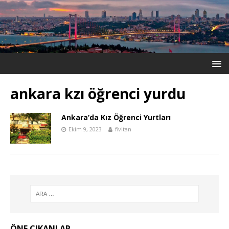
ankara kzı öğrenci yurdu
Ankara’da Kız Öğrenci Yurtları
Ekim 9, 2023
fivitan
ÖNE ÇIKANLAR