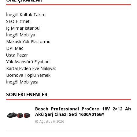
İnegöl Koltuk Takımı
SEO Hizmeti
İç Mimar İstanbul
İnegöl Mobilya
Makaslı Yük Platformu
DPFMac
Usta Pazar
Yük Asansörü Fiyatları
Kartal Evden Eve Nakliyat
Bornova Toplu Yemek
İnegöl Mobilyası
SON EKLENENLER
Bosch Professional ProCore 18V 2×12 Ah
Akü Şarj Cihazı Seti 1600A016GY
Ağustos 6, 2026