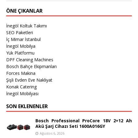
ÖNE ÇIKANLAR
İnegöl Koltuk Takımı
SEO Paketleri
İç Mimar İstanbul
İnegöl Mobilya
Yük Platformu
DPF Cleaning Machines
Bosch Bahçe Ekipmanları
Forces Makina
Şişli Evden Eve Nakliyat
Konak Catering
İnegöl Mobilyası
SON EKLENENLER
Bosch Professional ProCore 18V 2×12 Ah
Akü Şarj Cihazı Seti 1600A016GY
Ağustos 6, 2026